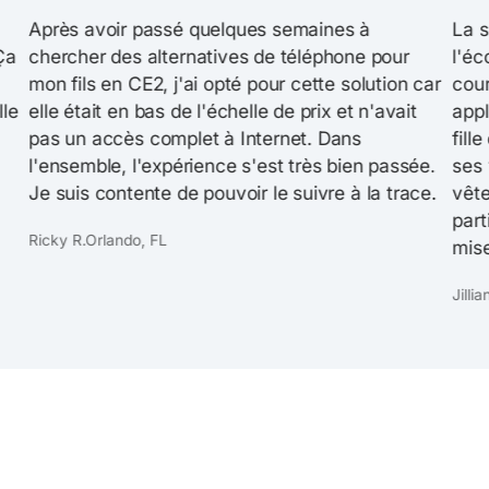
Après avoir passé quelques semaines à
La se
a
chercher des alternatives de téléphone pour
l'éco
mon fils en CE2, j'ai opté pour cette solution car
cours
le
elle était en bas de l'échelle de prix et n'avait
appl
pas un accès complet à Internet. Dans
fille
l'ensemble, l'expérience s'est très bien passée.
ses v
Je suis contente de pouvoir le suivre à la trace.
vêtem
parti
Ricky R.Orlando, FL
mise 
Jillia