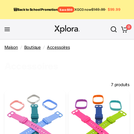
🎒
$149.99
$99.99
Back to School Promotion
XGO3 now
Save $50
0
Maison
/
Boutique
/
Accessoires
Accessoires
7 produits